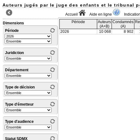
Auteurs jugés par le juge des enfants et le tribunal 
Accueil
Aide en ligne
Indicati
Période
Auteurs
Condamnés
Re
Dimensions
(A+B)
(A)
Période
2026
10 068
8 902
Juridiction
Département
Type de décision
Type d'émetteur
Type d'audience
Statut SDMX